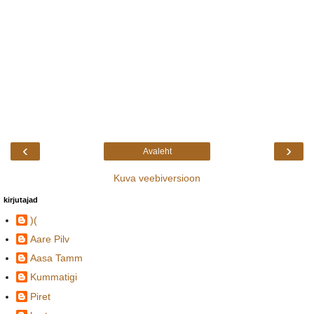
‹
›
Avaleht
Kuva veebiversioon
kirjutajad
)(
Aare Pilv
Aasa Tamm
Kummatigi
Piret