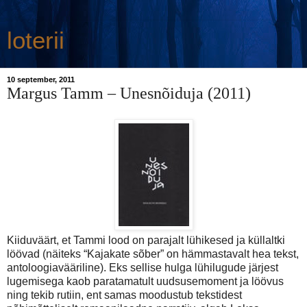
loterii
10 september, 2011
Margus Tamm – Unesnõiduja (2011)
Kiiduväärt, et Tammi lood on parajalt lühikesed ja küllaltki
löövad (näiteks “Kajakate sõber” on hämmastavalt hea tekst,
antoloogiavääriline). Eks sellise hulga lühilugude järjest
lugemisega kaob paratamatult uudsusemoment ja löövus
ning tekib rutiin, ent samas moodustub tekstidest