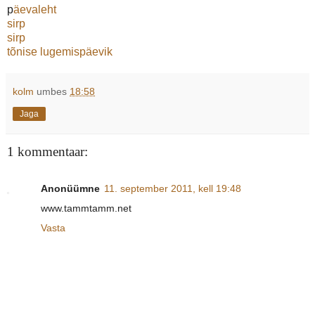
p
äevaleht
sirp
sirp
tõnise lugemispäevik
kolm
umbes
18:58
Jaga
1 kommentaar:
Anonüümne
11. september 2011, kell 19:48
www.tammtamm.net
Vasta