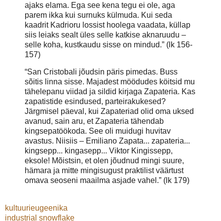
ajaks elama. Ega see kena tegu ei ole, aga
parem ikka kui surnuks külmuda. Kui seda
kaadrit Kadrioru lossist hoolega vaadata, küllap
siis leiaks sealt üles selle katkise aknaruudu –
selle koha, kustkaudu sisse on mindud.” (lk 156-
157)
“San Cristobali jõudsin päris pimedas. Buss
sõitis linna sisse. Majadest möödudes köitsid mu
tähelepanu viidad ja sildid kirjaga Zapateria. Kas
zapatistide esindused, parteirakukesed?
Järgmisel päeval, kui Zapateriad olid oma uksed
avanud, sain aru, et Zapateria tähendab
kingsepatöökoda. See oli muidugi huvitav
avastus. Niisiis – Emiliano Zapata... zapateria...
kingsepp... kingasepp... Viktor Kingissepp,
eksole! Mõistsin, et olen jõudnud mingi suure,
hämara ja mitte mingisugust praktilist väärtust
omava seoseni maailma asjade vahel.” (lk 179)
kultuurieugeenika
industrial snowflake