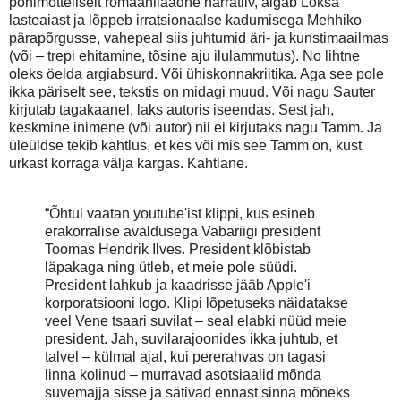
põhimõtteliselt romaanilaadne narratiiv, algab Loksa
lasteaiast ja lõppeb irratsionaalse kadumisega Mehhiko
pärapõrgusse, vahepeal siis juhtumid äri- ja kunstimaailmas
(või – trepi ehitamine, tõsine aju ilulammutus). No lihtne
oleks öelda argiabsurd. Või ühiskonnakriitika. Aga see pole
ikka päriselt see, tekstis on midagi muud. Või nagu Sauter
kirjutab tagakaanel, laks autoris iseendas. Sest jah,
keskmine inimene (või autor) nii ei kirjutaks nagu Tamm. Ja
üleüldse tekib kahtlus, et kes või mis see Tamm on, kust
urkast korraga välja kargas. Kahtlane.
“Õhtul vaatan youtube'ist klippi, kus esineb
erakorralise avaldusega Vabariigi president
Toomas Hendrik Ilves. President klõbistab
läpakaga ning ütleb, et meie pole süüdi.
President lahkub ja kaadrisse jääb Apple'i
korporatsiooni logo. Klipi lõpetuseks näidatakse
veel Vene tsaari suvilat – seal elabki nüüd meie
president. Jah, suvilarajoonides ikka juhtub, et
talvel – külmal ajal, kui pererahvas on tagasi
linna kolinud – murravad asotsiaalid mõnda
suvemajja sisse ja sätivad ennast sinna mõneks